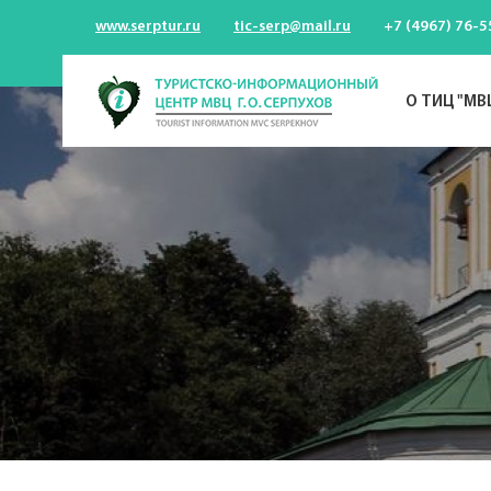
www.serptur.ru
tic-serp@mail.ru
+7 (4967) 76-5
О ТИЦ "МВ