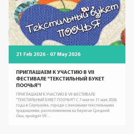
21 Feb 2026 - 07 May 2026
ПРИГЛАШАЕМ К УЧАСТИЮ В VII
ФЕСТИВАЛЕ "ТЕКСТИЛЬНЫЙ БУКЕТ
ПООЧЬЯ"!
ПРИГЛАШАЕМ К УЧАСТИЮ В VII ФЕСТИВАЛЕ
"ТЕКСТИЛЬНЫЙ БУКЕТ ПООЧЬЯ"! С 7 мая по 31 мая 2026
года в Серпухове, городе с вековыми текстильными
традициями, расположенном на берегах Средней
Оки, пройдёт VII…