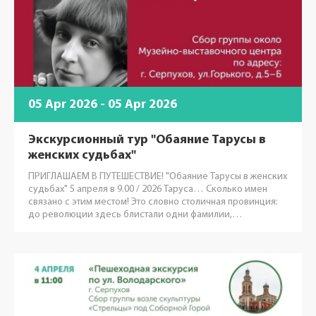
05 Apr 2026 - 05 Apr 2026
Экскурсионный тур "Обаяние Тарусы в
женских судьбах"
ПРИГЛАШАЕМ В ПУТЕШЕСТВИЕ! "Обаяние Тарусы в женских
судьбах" 5 апреля в 9.00 / 2026 Таруса… Сколько имен
связано с этим местом! Это словно столичная провинция:
до революции здесь блистали одни фамилии,…