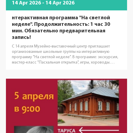
14 Apr 2026 - 14 Apr 2026
нтерактивная программа "На светлой
неделе". Продолжительность: 1 час 30
мин. Обязательно предварительная
запись!
С 14 апреля Музейно-выставочный центр приглашает
организованные школьные группы на интерактивную
программу "На светлой неделе". В программе: экскурсия,
мастер-класс "Пасхальная открытка", игры, хороводы.…