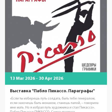
13 Mar 2026 - 30 Apr 2026
Выставка "Пабло Пикассо. Параграфы"
«Если ты изберешь путь солдата, быть тебе генералом,
если захочешь быть монахом, станешь папой, – говорила
мне мать. Но я избрал путь художника и стал Пикассо».